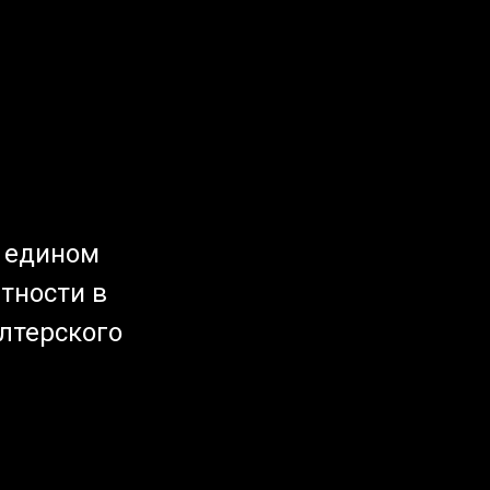
а едином
ётности в
лтерского