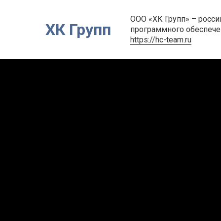
ООО «ХК Групп» – росси
ХК Групп
программного обеспече
https://hc-team.
ru