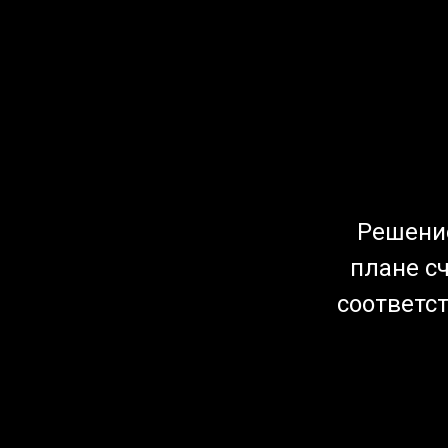
Решение
плане сч
соответс